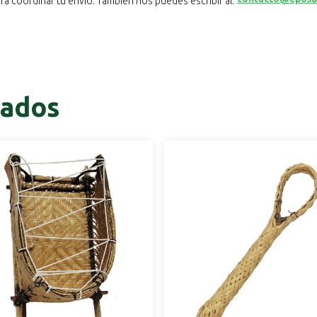
a coordinar tu envío. También nos puedes escribir al:
nados