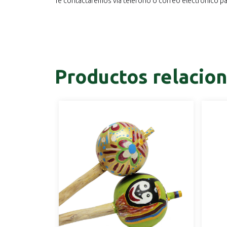
Te contactaremos vía teléfono o correo electrónico par
Productos relacio