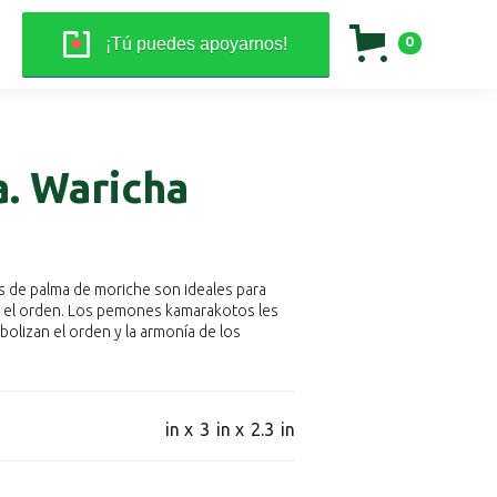
0
¡Tú puedes apoyarnos!
a. Waricha
os de palma de moriche son ideales para
r el orden. Los pemones kamarakotos les
bolizan el orden y la armonía de los
in x
3
in x
2.3
in